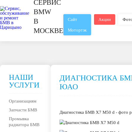
СЕРВИС
BMW
Сайт
Акции
Фот
В
МОСКВЕ
Мотортэк
НАШИ
ДИАГНОСТИКА БМВ
УСЛУГИ
ЮАО
Организациям
Запчасти БМВ
Диагностика БМВ Х7 М50 d - фото р
Промывка
радиатора БМВ